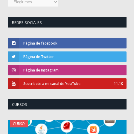
de
publicaciones
REDES SOCIALES
Página de facebook
Página de Twitter
Página de Instagram
Suscribete a mi canal de YouTube
11.1K
CURSOS
CURSO