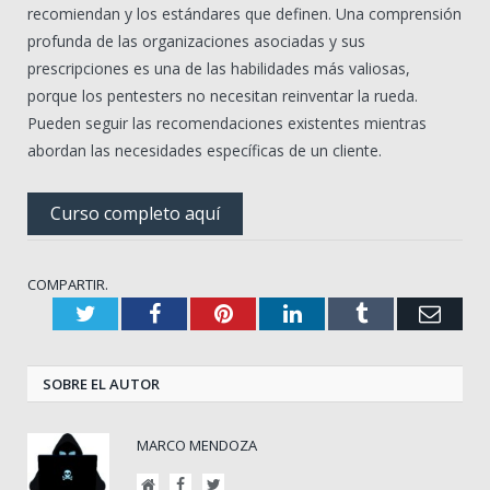
recomiendan y los estándares que definen. Una comprensión
profunda de las organizaciones asociadas y sus
prescripciones es una de las habilidades más valiosas,
porque los pentesters no necesitan reinventar la rueda.
Pueden seguir las recomendaciones existentes mientras
abordan las necesidades específicas de un cliente.
Curso completo aquí
COMPARTIR.
Twitter
Facebook
Pinterest
LinkedIn
Tumblr
Corr
elect
SOBRE EL AUTOR
MARCO MENDOZA
Sitio
Facebook
Twitter