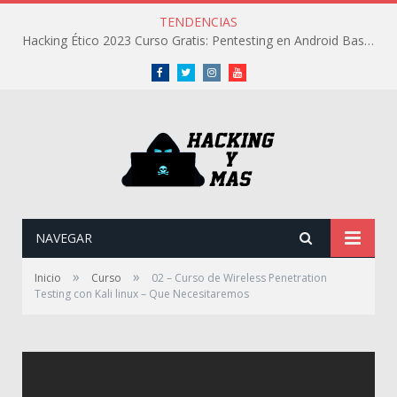
TENDENCIAS
Hacking Ético 2023 Curso Gratis: Pentesting en Android Basico
Facebook
Twitter
Instagram
Youtube
NAVEGAR
»
»
Inicio
Curso
02 – Curso de Wireless Penetration
Testing con Kali linux – Que Necesitaremos