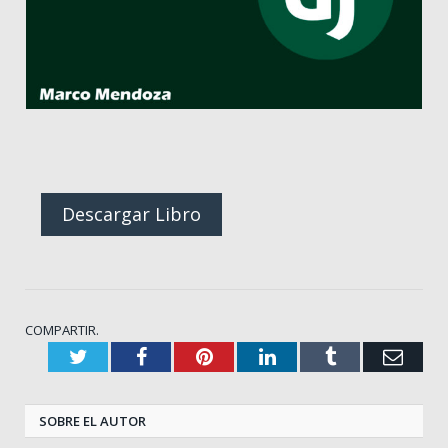
Descargar Libro
COMPARTIR.
Twitter
Facebook
Pinterest
LinkedIn
Tumblr
Corr
elect
SOBRE EL AUTOR