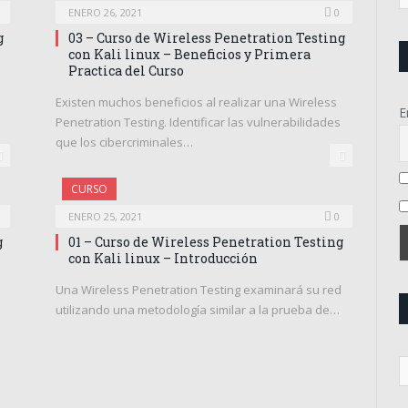
ENERO 26, 2021
0
g
03 – Curso de Wireless Penetration Testing
con Kali linux – Beneficios y Primera
Practica del Curso
Existen muchos beneficios al realizar una Wireless
E
Penetration Testing. Identificar las vulnerabilidades
que los cibercriminales…
CURSO
ENERO 25, 2021
0
g
01 – Curso de Wireless Penetration Testing
con Kali linux – Introducción
Una Wireless Penetration Testing examinará su red
utilizando una metodología similar a la prueba de…
R
d
p