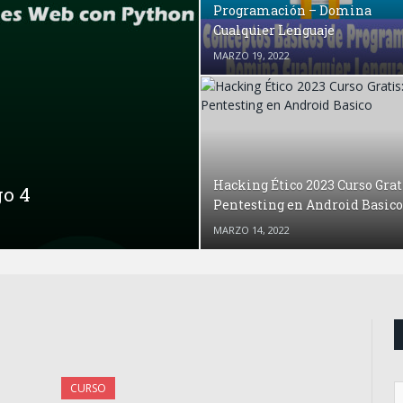
Programación – Domina
Cualquier Lenguaje
MARZO 19, 2022
Hacking Ético 2023 Curso Grat
go 4
Pentesting en Android Basico
MARZO 14, 2022
CURSO