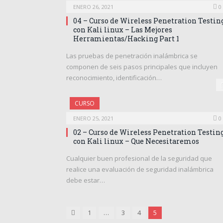
ENERO 26, 2021
0
04 – Curso de Wireless Penetration Testin
con Kali linux – Las Mejores
Herramientas/Hacking Part 1
Las pruebas de penetración inalámbrica se
componen de seis pasos principales que incluyen
reconocimiento, identificación…
CURSO
ENERO 25, 2021
0
02 – Curso de Wireless Penetration Testin
con Kali linux – Que Necesitaremos
Cualquier buen profesional de la seguridad que
realice una evaluación de seguridad inalámbrica
debe estar…
Anterior
1
…
3
4
5