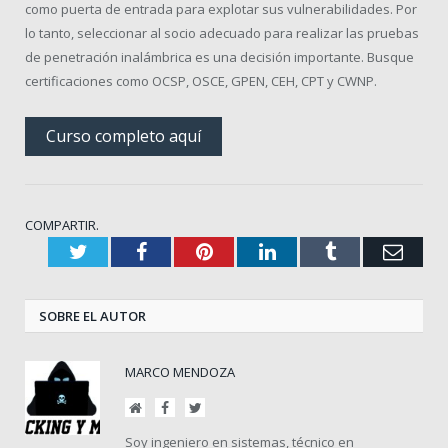
como puerta de entrada para explotar sus vulnerabilidades.
Por
lo tanto, seleccionar al socio adecuado para realizar las pruebas
de penetración inalámbrica es una decisión importante.
Busque
certificaciones como OCSP, OSCE, GPEN, CEH, CPT y CWNP.
Curso completo aquí
COMPARTIR.
Twitter
Facebook
Pinterest
LinkedIn
Tumblr
Corr
elect
SOBRE EL AUTOR
MARCO MENDOZA
Sitio
Facebook
Twitter
web
Soy ingeniero en sistemas, técnico en