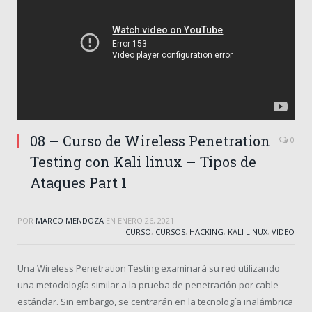
08 – Curso de Wireless Penetration
0
Testing con Kali linux – Tipos de
Ataques Part 1
POR
MARCO MENDOZA
EN
ENERO 26, 2021
CURSO
,
CURSOS
,
HACKING
,
KALI LINUX
,
VIDEO
Una Wireless Penetration Testing examinará su red utilizando
una metodología similar a la prueba de penetración por cable
estándar.
Sin embargo, se centrarán en la tecnología inalámbrica