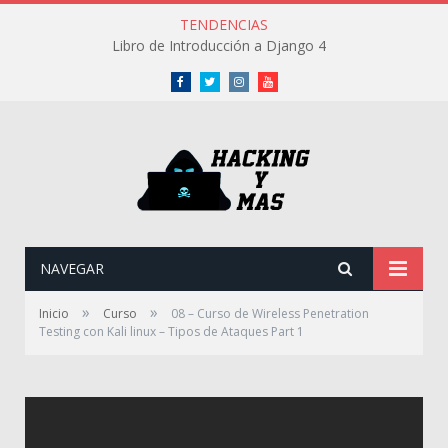
TENDENCIAS
Libro de Introducción a Django 4
Facebook
Twitter
Instagram
Youtube
NAVEGAR
»
»
Inicio
Curso
08 – Curso de Wireless Penetration
Testing con Kali linux – Tipos de Ataques Part 1