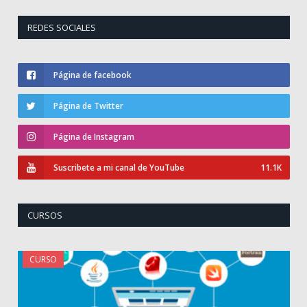
publicaciones
REDES SOCIALES
Página de facebook
Página de Twitter
Página de Instagram
Suscribete a mi canal de YouTube
11.1K
CURSOS
CURSO