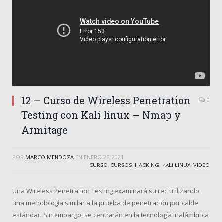
12 – Curso de Wireless Penetration
0
Testing con Kali linux – Nmap y
Armitage
POR
MARCO MENDOZA
EN
ENERO 26, 2021
CURSO
,
CURSOS
,
HACKING
,
KALI LINUX
,
VIDEO
Una Wireless Penetration Testing examinará su red utilizando
una metodología similar a la prueba de penetración por cable
estándar.
Sin embargo, se centrarán en la tecnología inalámbrica