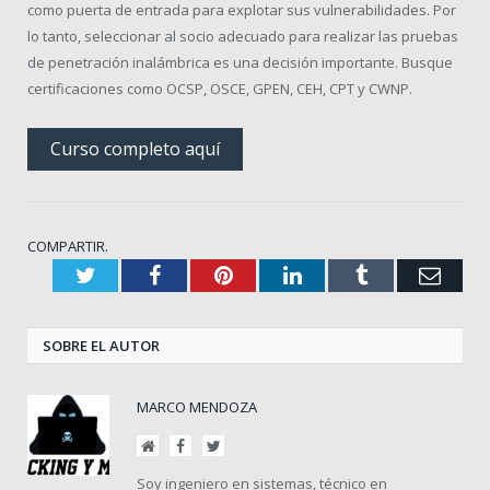
como puerta de entrada para explotar sus vulnerabilidades.
Por
lo tanto, seleccionar al socio adecuado para realizar las pruebas
de penetración inalámbrica es una decisión importante.
Busque
certificaciones como OCSP, OSCE, GPEN, CEH, CPT y CWNP.
Curso completo aquí
COMPARTIR.
Twitter
Facebook
Pinterest
LinkedIn
Tumblr
Corr
elect
SOBRE EL AUTOR
MARCO MENDOZA
Sitio
Facebook
Twitter
web
Soy ingeniero en sistemas, técnico en