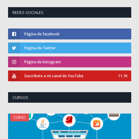
publicaciones
REDES SOCIALES
Página de facebook
Página de Twitter
Página de Instagram
Suscribete a mi canal de YouTube
11.1K
CURSOS
CURSO