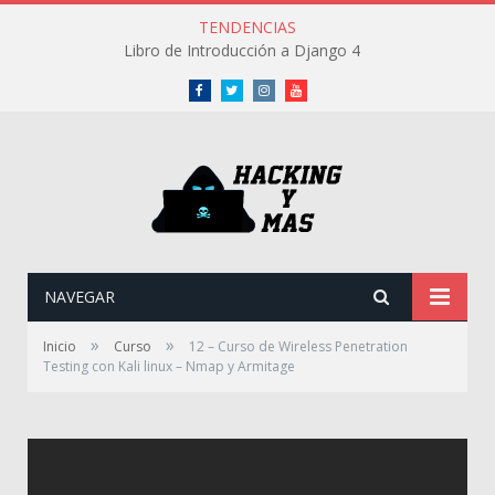
TENDENCIAS
Libro de Introducción a Django 4
Facebook
Twitter
Instagram
Youtube
NAVEGAR
»
»
Inicio
Curso
12 – Curso de Wireless Penetration
Testing con Kali linux – Nmap y Armitage