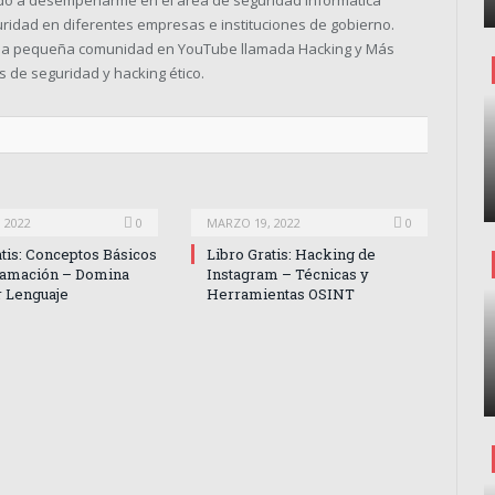
ado a desempeñarme en el área de seguridad informática
uridad en diferentes empresas e instituciones de gobierno.
una pequeña comunidad en YouTube llamada Hacking y Más
 de seguridad y hacking ético.
 2022
0
MARZO 19, 2022
0
atis: Conceptos Básicos
Libro Gratis: Hacking de
ramación – Domina
Instagram – Técnicas y
r Lenguaje
Herramientas OSINT