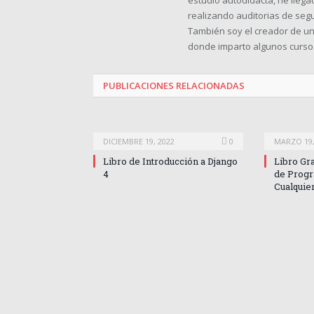
estudio autodidacta, he lleg
realizando auditorias de seg
También soy el creador de 
donde imparto algunos cursos
PUBLICACIONES
RELACIONADAS
DICIEMBRE 19, 2022
0
MARZO 19,
Libro de Introducción a Django
Libro Gr
4
de Prog
Cualquie