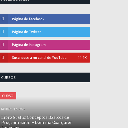
Página de facebook
Página de Twitter
Página de Instagram
Suscribete a mi canal de YouTube
11.1K
o
CURSOS
CURSO
MARZO 19, 2022
Libro Gratis: Conceptos Básicos de
Programación – Domina Cualquier
Lenguaje