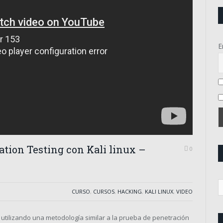
E
ation Testing con Kali linux –
0
R
CURSO
,
CURSOS
,
HACKING
,
KALI LINUX
,
VIDEO
d
p
utilizando una metodología similar a la prueba de penetración