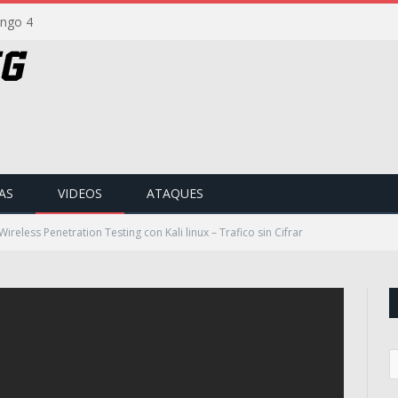
ango 4
AS
VIDEOS
ATAQUES
ireless Penetration Testing con Kali linux – Trafico sin Cifrar