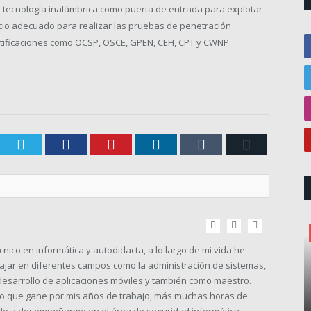
a tecnología inalámbrica como puerta de entrada para explotar
socio adecuado para realizar las pruebas de penetración
tificaciones como OCSP, OSCE, GPEN, CEH, CPT y CWNP.
Twitter
Facebook
Pinterest
LinkedIn
Tumblr
Correo
electrónic
Sitio
Facebook
Twitter
web
nico en informática y autodidacta, a lo largo de mi vida he
bajar en diferentes campos como la administración de sistemas,
esarrollo de aplicaciones móviles y también como maestro.
to que gane por mis años de trabajo, más muchas horas de