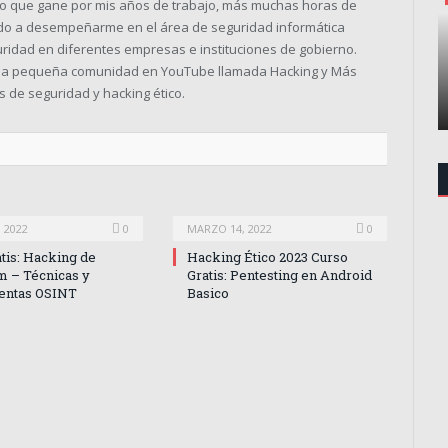
to que gane por mis años de trabajo, más muchas horas de
ado a desempeñarme en el área de seguridad informática
uridad en diferentes empresas e instituciones de gobierno.
una pequeña comunidad en YouTube llamada Hacking y Más
 de seguridad y hacking ético.
 2022
0
MARZO 14, 2022
0
atis: Hacking de
Hacking Ético 2023 Curso
m – Técnicas y
Gratis: Pentesting en Android
entas OSINT
Basico