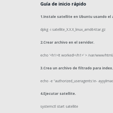
Guía de inicio rápido
1.Instale satellite en Ubuntu usando el 
dpkg -i satellite_X.X.X_linux_amd64.tar.gz
2.Crear archivo en el servidor.
echo ‘<h1>It worked!</h1>’ > /var/www/html
3.Crea un archivo de filtrado para index
echo -e “authorized_useragents:\n- ayyylma
4.Ejecutar
satellite.
systemctl start satellite