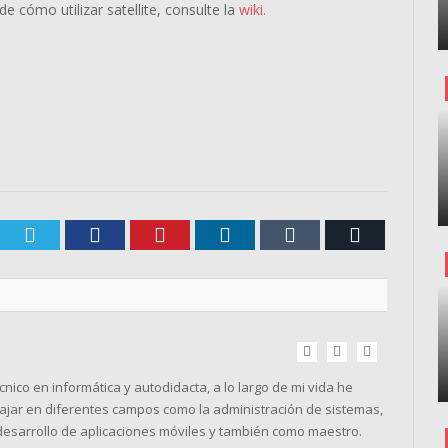
e cómo utilizar satellite, consulte la
wiki.
Twitter
Facebook
Pinterest
LinkedIn
Tumblr
Correo
electrónic
Sitio
Facebook
Twitter
web
nico en informática y autodidacta, a lo largo de mi vida he
bajar en diferentes campos como la administración de sistemas,
esarrollo de aplicaciones móviles y también como maestro.