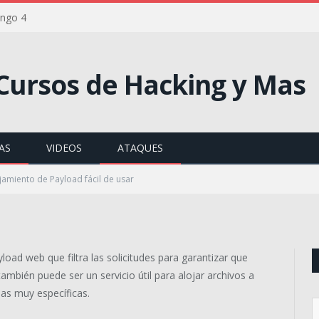
ango 4
ento de Payload fácil de
AS
VIDEOS
ATAQUES
0 COMENTARIOS
lojamiento de Payload fácil de usar
yload web que filtra las solicitudes para garantizar que
también puede ser un servicio útil para alojar archivos a
ias muy específicas.