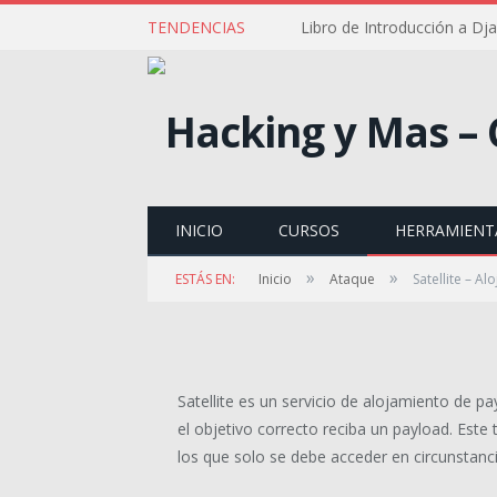
TENDENCIAS
Libro de Introducción a Dj
ATAQUE
Satellite – Alojami
usar
INICIO
CURSOS
HERRAMIENT
por
MARCO MENDOZA
en
FEBRERO 18, 2021
»
»
ESTÁS EN:
Inicio
Ataque
Satellite – A
Satellite es un servicio de alojamiento de pa
el objetivo correcto reciba un payload. Este 
los que solo se debe acceder en circunstanc