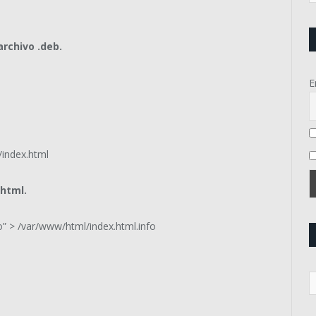
archivo .deb.
E
/index.html
.html.
o” > /var/www/html/index.html.info
R
d
p