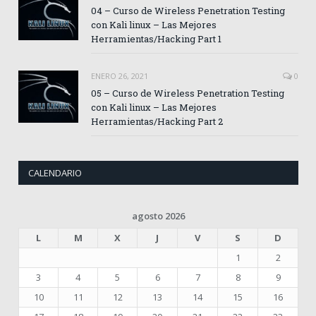
04 – Curso de Wireless Penetration Testing
con Kali linux – Las Mejores
Herramientas/Hacking Part 1
ENERO 26, 2021
0
05 – Curso de Wireless Penetration Testing
con Kali linux – Las Mejores
Herramientas/Hacking Part 2
CALENDARIO
agosto 2026
L
M
X
J
V
S
D
1
2
3
4
5
6
7
8
9
10
11
12
13
14
15
16