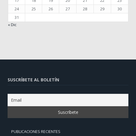
17
18
19
20
21
22
23
24
25
26
27
28
29
30
31
« Dic
SUSCRÍBETE AL BOLETÍN
PUBLICACIONES RECIENTES