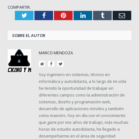
COMPARTIR.
Twitter
Facebook
Pinterest
LinkedIn
Tumblr
Corr
elect
SOBRE EL AUTOR
MARCO MENDOZA
Sitio
Facebook
Twitter
web
Soy ingeniero en sistemas, técnico en
informática y autodidacta, a lo largo de mi vida
he tenido la oportunidad de trabajar en
diferentes campos como la administración de
sistemas, diseño y programación web,
desarrollo de aplicaciones móviles y también
como maestro. hoy en día con el conocimiento
que gane por mis años de trabajo, más muchas
horas de estudio autodidacta, he llegado a
desempeñarme en el área de seguridad