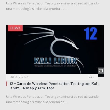
Una Wireless Penetration Testing examinará su red utilizando
una metodología similar a la prueba de…
CURSO
ENERO 26, 2021
0
12 – Curso de Wireless Penetration Testing con Kali
linux – Nmap y Armitage
Una Wireless Penetration Testing examinará su red utilizando
una metodología similar a la prueba de…