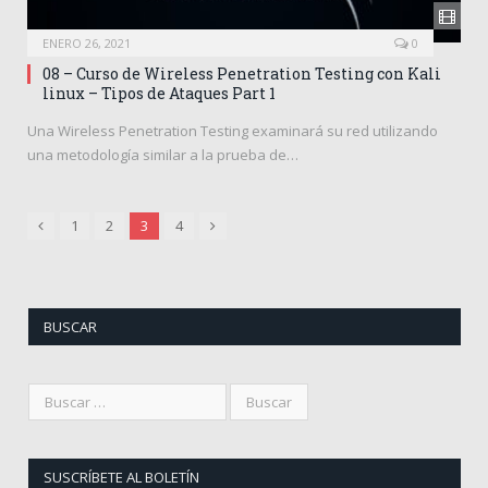
ENERO 26, 2021
0
08 – Curso de Wireless Penetration Testing con Kali
linux – Tipos de Ataques Part 1
Una Wireless Penetration Testing examinará su red utilizando
una metodología similar a la prueba de…
Anterior
Siguiente
1
2
3
4
BUSCAR
SUSCRÍBETE AL BOLETÍN